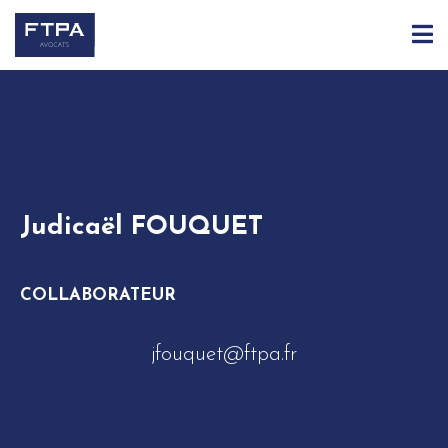
ACCUEIL
ÉQUIPE
JUDICAËL FOUQUET
Judicaël FOUQUET
COLLABORATEUR
jfouquet@ftpa.fr