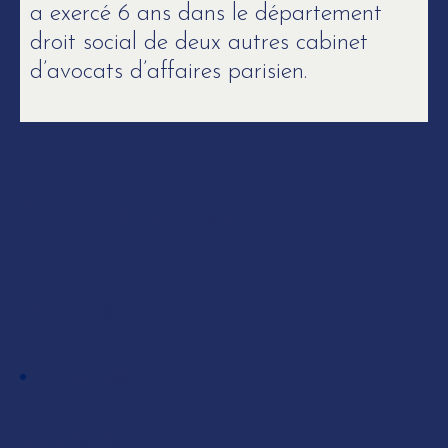
a exercé 6 ans dans le département
droit social de deux autres cabinet
d’avocats d’affaires parisien.
Compétences
EXPERTISE
Droit social
LANGUES