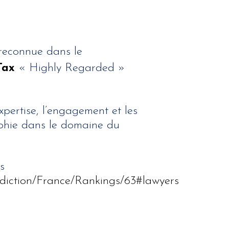
 reconnue dans le
Tax
« Highly Regarded »
xpertise, l’engagement et les
ophie dans le domaine du
s
isdiction/France/Rankings/63#lawyers