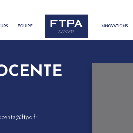
EURS
EQUIPE
INNOVATIONS
NOCENTE
ocente@ftpa.fr