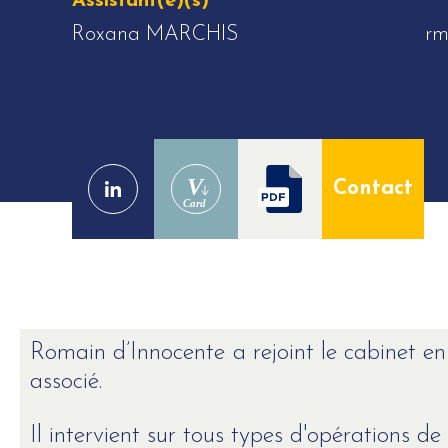
Assistant(e)(s)
Roxana MARCHIS
rm
V
Contact
Card
Romain d’Innocente
a rejoint le cabinet 
associé.
Il intervient sur tous types d'opérations de