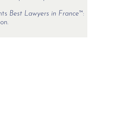
ents
Best Lawyers in France
™:
on.