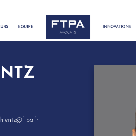
EURS
EQUIPE
INNOVATIONS
ENTZ
lhlentz@ftpa.fr