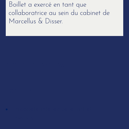
Boillet a exercé en tant que
collaboratrice au sein du cabinet de
Marcellus & Disser.
Compétences
EXPERTISE
Propriété intellectuelle, art et
médias