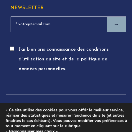
NEWSLETTER
→
J'ai bien pris connaissance des conditions
d'utilisation du site et de la politique de
données personnelles.
© FTPA AVOCATS 2026. All rights reserved
« Ce site utilise des cookies pour vous offrir le meilleur service,
réaliser des statistiques et mesurer l'audience du site (et autres
Charte éthique
finalités le cas échéant). Vous pouvez modifier vos préférences à
tout moment en cliquant sur la rubrique
Mentions légales
« Personnaliser mes choix »
.