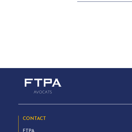
précisant le caractère urg
CONTACT
FTPA