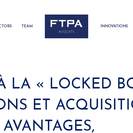
CTORS
TEAM
INNOVATIONS
À LA « LOCKED B
ONS ET ACQUISIT
: AVANTAGES,