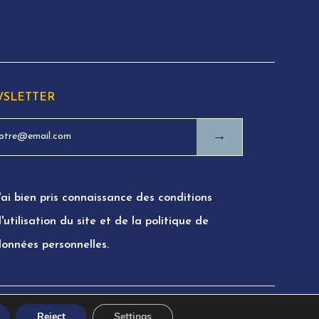
SLETTER
→
'ai bien pris connaissance des conditions
'utilisation du site et de la politique de
données personnelles.
Reject
Settings
gal information
Privacy Policy
Terms of use