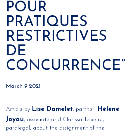
POUR
PRATIQUES
RESTRICTIVES
DE
CONCURRENCE”
March 9 2021
Lise Damelet
Hélène
Article by
, partner,
Joyau
, associate and Clarissa Teixeira,
paralegal, about the assignment of the