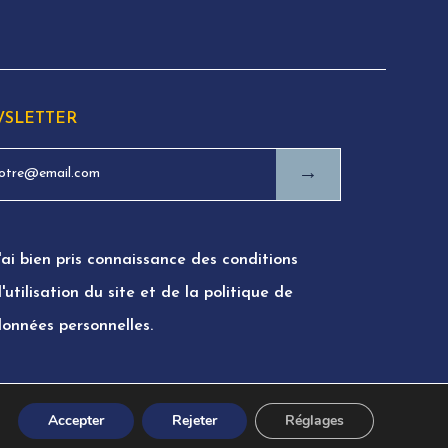
SLETTER
→
'ai bien pris connaissance des conditions
'utilisation du site et de la politique de
données personnelles.
Accepter
Rejeter
Réglages
Politique de confidentialité
Conditions d'utilisation