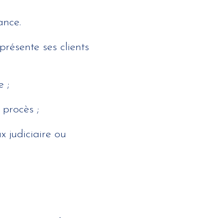
ance.
résente ses clients
 ;
 procès ;
x judiciaire ou