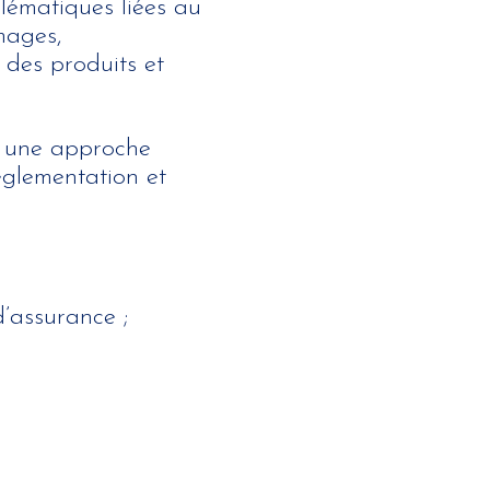
blématiques liées au
mages,
 des produits et
ec une approche
églementation et
d’assurance ;