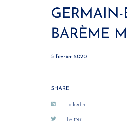
GERMAIN-E
BARÈME 
5 février 2020
SHARE
Linkedin
Twitter