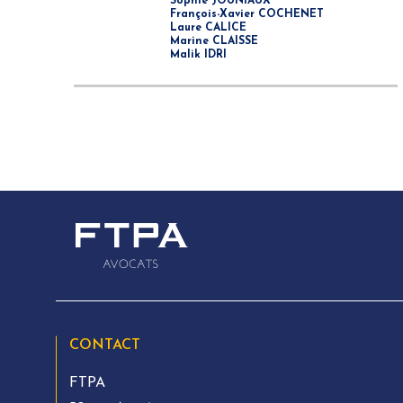
Sophie JOUNIAUX
François-Xavier COCHENET
Laure CALICE
Marine CLAISSE
Malik IDRI
CONTACT
FTPA