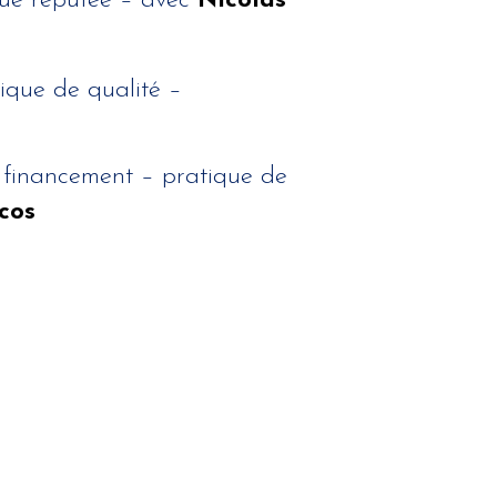
que réputée – avec
Nicolas
tique de qualité –
 financement – pratique de
cos